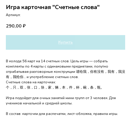
Игра карточная "Счетные слова"
Артикул:
290,00
₽
Купить
В колоде 56 карт на 14 счетных слов. Цель игры — собрать
комплекты по 4 карты с одинаковыми предметами, попутно
отрабатывая разговорные конструкции 请给我，你有没有，我有，我没
有，我给你… и употребление счетных слов.
Счетные слова на карточках:
个，只，双，张，口，块，家，辆，本，件，杯，碗，条，瓶。
Игра подойдет для очных занятий мини групп от 3 человек. Для
учеников начальной и средней школы.
В состав: карточки для распечатки, лист-обложка, правила игры.