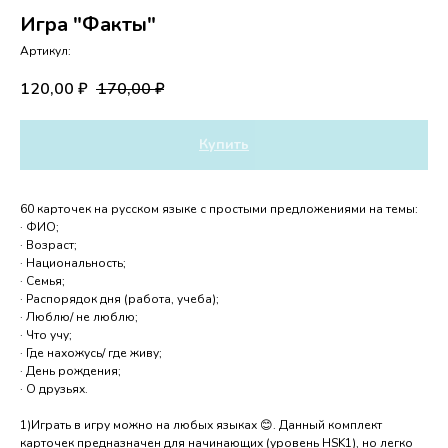
Игра "Факты"
Артикул:
120,00
170,00
₽
₽
Купить
60 карточек на русском языке с простыми предложениями на темы:
· ФИО;
· Возраст;
· Национальность;
· Семья;
· Распорядок дня (работа, учеба);
· Люблю/ не люблю;
· Что учу;
· Где нахожусь/ где живу;
· День рождения;
· О друзьях.
1)Играть в игру можно на любых языках 😊. Данный комплект
карточек предназначен для начинающих (уровень HSK1), но легко