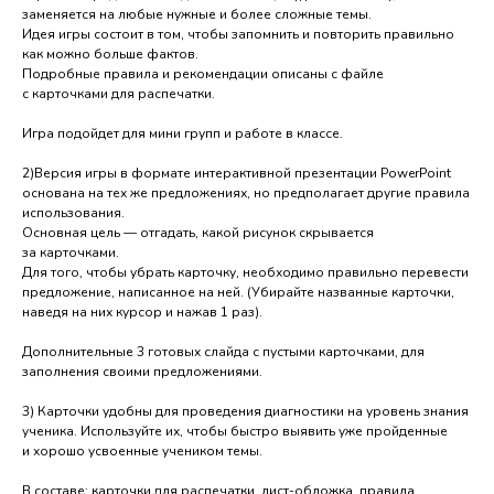
заменяется на любые нужные и более сложные темы.
Идея игры состоит в том, чтобы запомнить и повторить правильно
как можно больше фактов.
Подробные правила и рекомендации описаны с файле
с карточками для распечатки.
Игра подойдет для мини групп и работе в классе.
2)Версия игры в формате интерактивной презентации PowerPoint
основана на тех же предложениях, но предполагает другие правила
использования.
Основная цель — отгадать, какой рисунок скрывается
за карточками.
Для того, чтобы убрать карточку, необходимо правильно перевести
предложение, написанное на ней. (Убирайте названные карточки,
наведя на них курсор и нажав 1 раз).
Дополнительные 3 готовых слайда с пустыми карточками, для
заполнения своими предложениями.
3) Карточки удобны для проведения диагностики на уровень знания
ученика. Используйте их, чтобы быстро выявить уже пройденные
и хорошо усвоенные учеником темы.
В составе: карточки для распечатки, лист-обложка, правила,